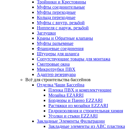
Тройники и Крестовины
Муфты соединительные
Муфты переходные
Кольца переходные
Муфты с внутр. резьбой
Ниппеля с наруж. резьбой
Заглушки
Краны и Обратные клапаны
Муфты разъемные
Фланцевые соединения
Штуцеры для шланга
Сопутствующие товары для монтажа
Смотровые окна
Микротрубки ПВХ
Адаптер резервуара
Всё для строительства бассейнов
Отделка Чаши Бассейна
Пленка ПВХ и комплектующие
Мозайка EZARRI
Бордюры и Панно EZZARI
Растяжки из мозайки EZZARI
Гидроизоляция и строительная химия
Уголки и стыки EZZARI
Закладные Элементы Фильтрации
Закладные элементы из ABC пластика