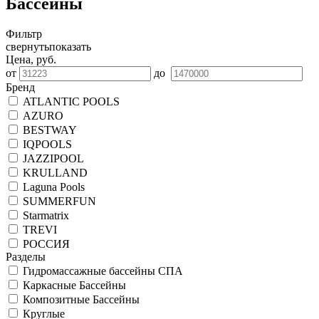
Бассейны
Фильтр
свернуть
показать
Цена, руб.
от
до
Бренд
ATLANTIC POOLS
AZURO
BESTWAY
IQPOOLS
JAZZIPOOL
KRULLAND
Laguna Pools
SUMMERFUN
Starmatrix
TREVI
РОССИЯ
Разделы
Гидромассажные бассейны СПА
Каркасные Бассейны
Композитные Бассейны
Круглые